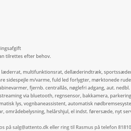
ringsafgift
an tilrettes efter behov.
 læderrat, multifunktionsrat, dellæderindtræk, sportssæde
are sidespejle m/varme, fuld led forlygter, mørktonede ruder
abinevarmer, fjernb. centrallås, nøglefri adgang, aut. nedbl
ikstreaming via bluetooth, regnsensor, bakkamera, parkering
omatisk lys, vognbaneassistent, automatisk nødbremsesyste
r, områdebelysning, helårshjul, el indst. førersæde, nyt ser
il os på salg@attento.dk eller ring til Rasmus på telefon 818