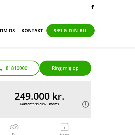
OM OS
KONTAKT
SÆLG DIN BIL
81810000
Ring mig op
249.000 kr.
Kontantpris ekskl. moms
Km
Årgang