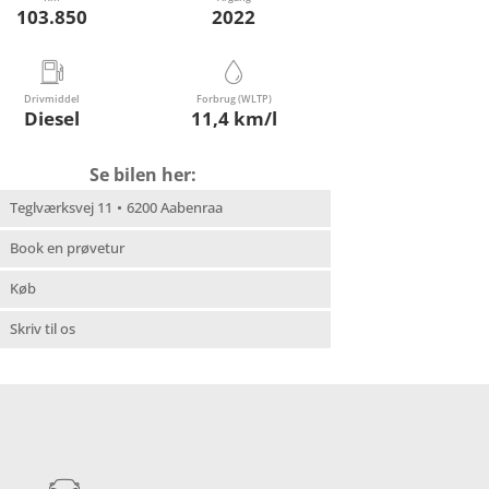
103.850
2022
Drivmiddel
Forbrug (WLTP)
Diesel
11,4 km/l
Se bilen her:
Teglværksvej 11
6200 Aabenraa
Book en prøvetur
Køb
Skriv til os