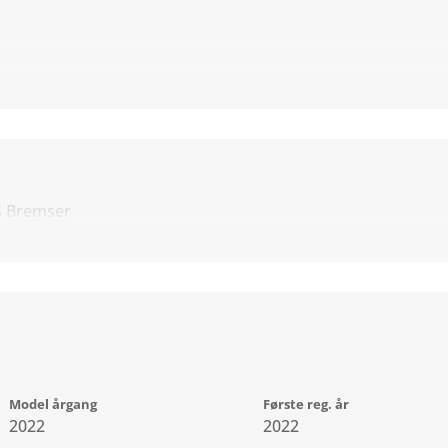
S Bremser
Model årgang
Første reg. år
2022
2022