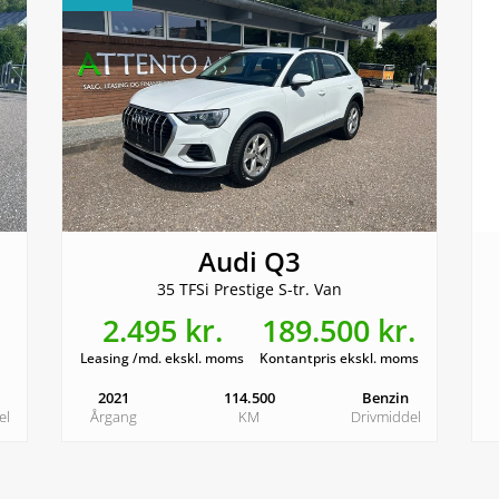
Audi Q3
35 TFSi Prestige S-tr. Van
2.495 kr.
189.500 kr.
Leasing /md. ekskl. moms
Kontantpris ekskl. moms
2021
114.500
Benzin
el
Årgang
KM
Drivmiddel