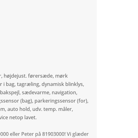
r, højdejust. førersæde, mørk
 i bag, tagræling, dynamisk blinklys,
. bakspejl, sædevarme, navigation,
ssensor (bag), parkeringssensor (for),
m, auto hold, udv. temp. måler,
vice netop lavet.
10000 eller Peter på 81903000! Vi glæder