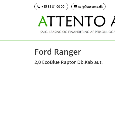
+45 81 81 00 00
salg@attento.dk
<
Tilbage til søgeresultat
Ford Ranger
2,0 EcoBlue Raptor Db.Kab aut.