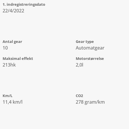
1. indregistreringsdato
22/4/2022
Antal gear
Gear type
10
Automatgear
Maksimal effekt
Motorstørrelse
213hk
2,0l
Km/L
CO2
11,4 km/l
278 gram/km