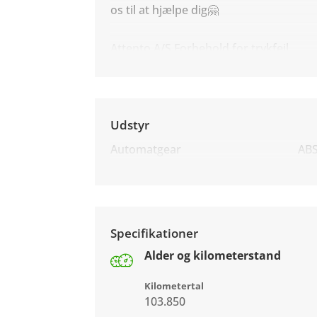
os til at hjælpe dig🤗
Attento A/S Forbehold for trykfejl.
Udstyr
Automatgear
AB
Specifikationer
Alder og kilometerstand
Kilometertal
103.850