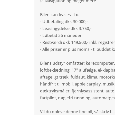
✅ Navigation og meget mere
Bilen kan leases - fx.
- Udbetaling dkk 30.000,-
- Leasingydelse dkk 3.750,-
- Løbetid 36 måneder
- Restværdi dkk 149.500,- inkl. registre
- Alle priser er plus moms - tilbuddet k
Bilens udstyr omfatter; kørecomputer,
loftbeklædning, 17" alufælge, el-klapb
aftageligt træk, fuldaut. klima, motork
håndfrit til mobil, apple carplay, mus
dæktryksmåler, fjernlysassistent, aut
fartpilot, nøglefri tænding, automatgea
Vil du opleve denne fine bil, så skriv t